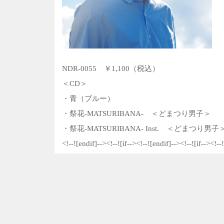
NDR-0055 ￥1,100（税込）
＜CD＞
・青（ブルー）
・祭花-MATSURIBANA- ＜どまつり男子＞
・祭花-MATSURIBANA- Inst. ＜どまつり男子
<!--![endif]--><!--![if--><!--![endif]--><!--![if--><!--