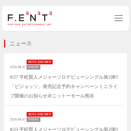
ニュース
BOYS AND MEN
2026.08.07
EVENT
8/27 平松賢人メジャーソロデビューシングル第2弾!!
「ピジョッソ」発売記念予約キャンペーンミニライ
ブ開催のお知らせ＠ニットーモール熊谷
BOYS AND MEN
2026.08.07
EVENT
8/23 平松賢人メジャーソロデビューシングル第2弾!!