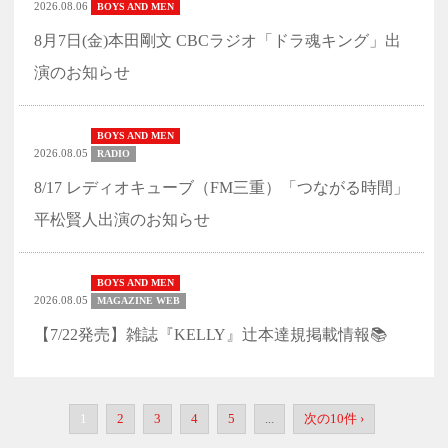
2026.08.06
BOYS AND MEN
8月7日(金)本田剛文 CBCラジオ「ドラ魂キング」出
演のお知らせ
BOYS AND MEN
2026.08.05
RADIO
8/17 レディオキューブ（FM三重）「つながる時間」
平松賢人出演のお知らせ
BOYS AND MEN
2026.08.05
MAGAZINE WEB
【7/22発売】雑誌『KELLY』辻本達規掲載情報📚
1
2
3
4
5
...
次の10件 ›