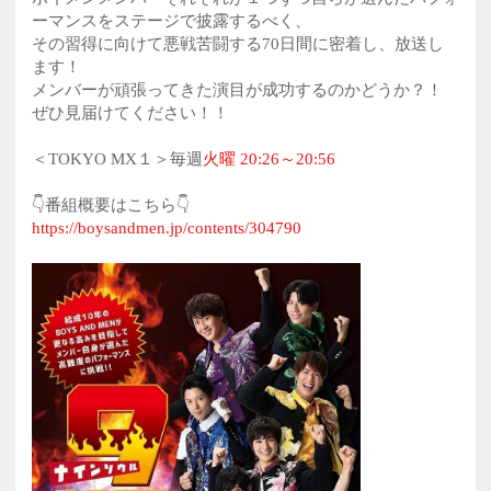
ーマンスをステージで披露するべく、
その習得に向けて悪戦苦闘する70日間に密着し、放送し
ます！
メンバーが頑張ってきた演目が成功するのかどうか？！
ぜひ見届けてください！！
＜TOKYO MX１＞毎週
火曜 20:26～20:56
👇番組概要はこちら👇
https://boysandmen.jp/contents/304790